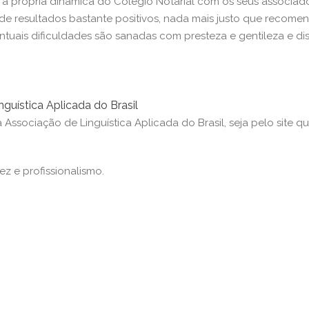
 a própria dinâmica do Colégio Notarial com os seus associad
 de resultados bastante positivos, nada mais justo que recomen
ntuais dificuldades são sanadas com presteza e gentileza e dis
guística Aplicada do Brasil
 Associação de Linguística Aplicada do Brasil, seja pelo site 
z e profissionalismo.