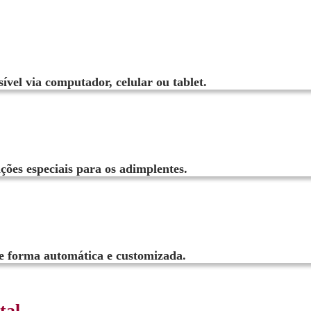
ível via computador, celular ou tablet.
ições especiais para os adimplentes.
 de forma automática e customizada.
tal.