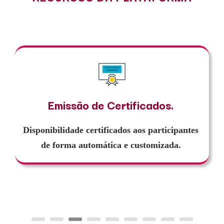
Emissão de Certificados.
I
sponibilidade certificados aos participantes
de forma automática e customizada.
Integr
Link