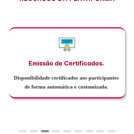
Emissão de Certificados.
isponibilidade certificados aos participantes
de forma automática e customizada.
Inte
Lin