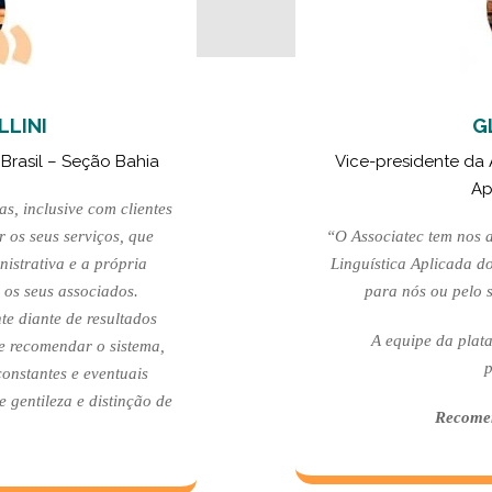
LLINI
G
 Brasil – Seção Bahia
Vice-presidente da 
Ap
s, inclusive com clientes
 os seus serviços, que
“O Associatec tem nos 
istrativa e a própria
Linguística Aplicada do
 os seus associados.
para nós ou pelo s
te diante de resultados
A equipe da plat
ue recomendar o sistema,
p
constantes e eventuais
 gentileza e distinção de
Recomen