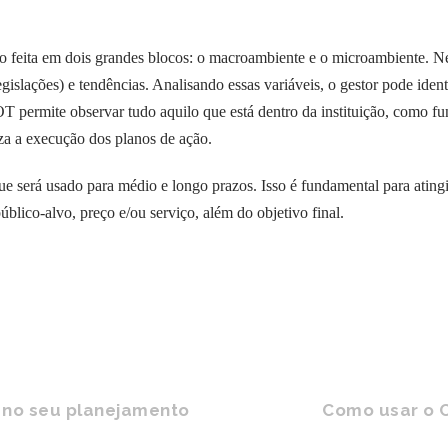
feita em dois grandes blocos: o macroambiente e o microambiente. Ne
egislações) e tendências. Analisando essas variáveis, o gestor pode ide
permite observar tudo aquilo que está dentro da instituição, como func
liza a execução dos planos de ação.
e será usado para médio e longo prazos. Isso é fundamental para atingir
úblico-alvo, preço e/ou serviço, além do objetivo final.
 no seu planejamento
Como usar o C