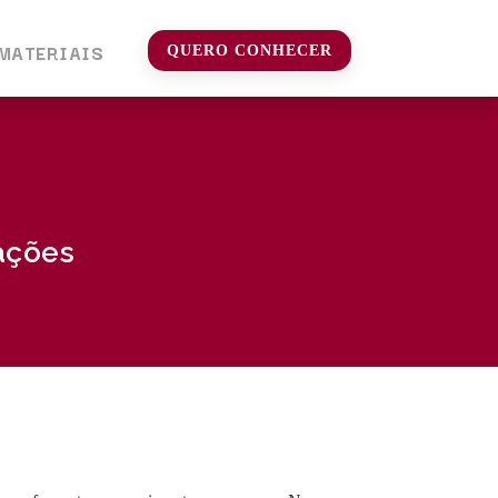
MATERIAIS
QUERO CONHECER
ações