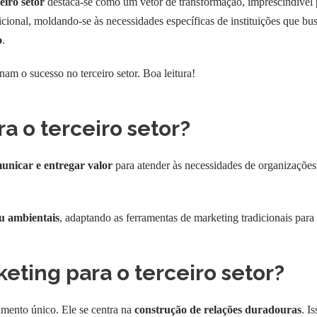
eiro setor
destaca-se como um vetor de transformação, imprescindível 
cional, moldando-se às necessidades específicas de instituições que bu
o
.
nam o sucesso no terceiro setor. Boa leitura!
a o terceiro setor?
municar e entregar valor
para atender às necessidades de organizações
ou ambientais
, adaptando as ferramentas de marketing tradicionais para
ting para o terceiro setor?
amento único. Ele se centra na
construção de relações duradouras
. I